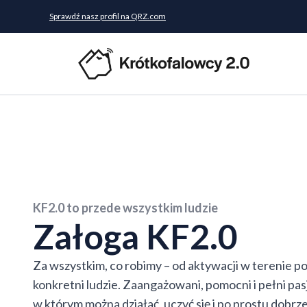
Sprawdź nasz profil na QRZ.com
KF2.0 to przede wszystkim ludzie
Załoga KF2.0
Za wszystkim, co robimy – od aktywacji w terenie po
konkretni ludzie. Zaangażowani, pomocni i pełni pa
w którym można działać, uczyć się i po prostu dobrz