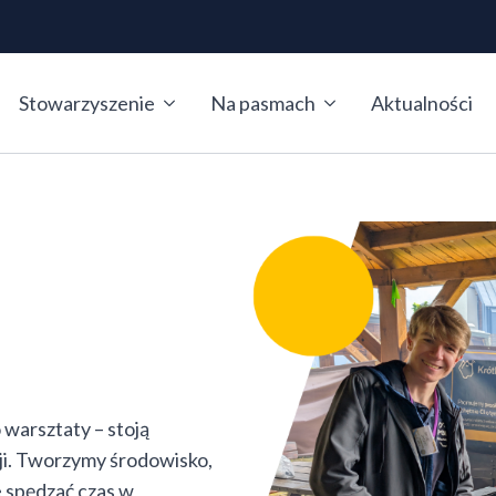
Stowarzyszenie
Na pasmach
Aktualności
 warsztaty – stoją
sji. Tworzymy środowisko,
e spędzać czas w