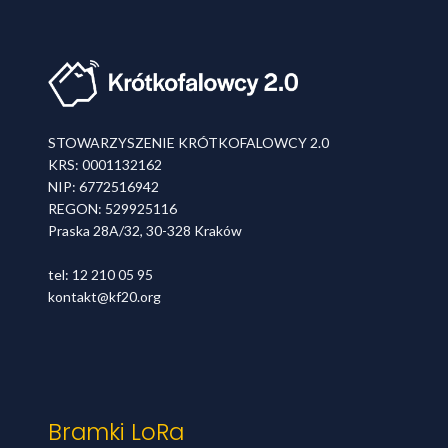
STOWARZYSZENIE KRÓTKOFALOWCY 2.0
KRS: 0001132162
NIP: 6772516942
REGON: 529925116
Praska 28A/32, 30-328 Kraków
tel: 12 210 05 95
kontakt@kf20.org
Bramki LoRa