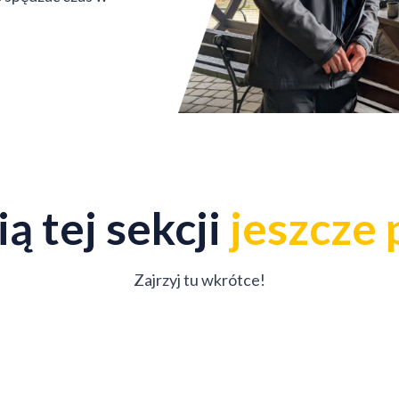
ą tej sekcji
jeszcze
Zajrzyj tu wkrótce!