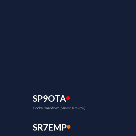
SP9OTA
Górka Narodowa
(Miasto Kraków)
SR7EMP