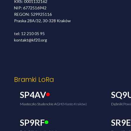
KRS: 0001132162
NIP: 6772516942
REGON: 529925116
Praska 28A/32, 30-328 Kraków
tel: 12 210 05 95
kontakt@kf20.org
Bramki LoRa
SP4AV
SQ9
Miasteczko Studenckie AGH
(Miasto Kraków)
Dębnik
(Powi
SP9RF
SR9